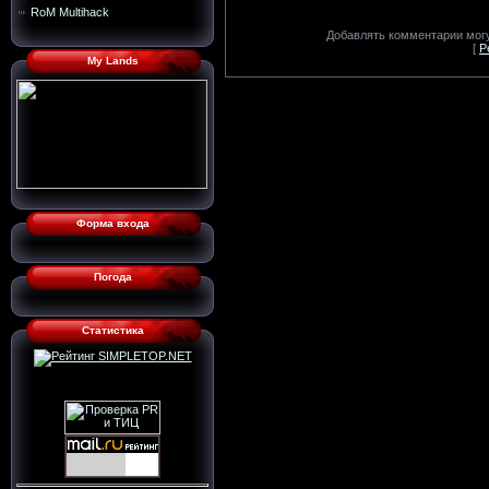
RoM Multihack
Добавлять комментарии могу
[
Р
My Lands
Форма входа
Погода
Статистика