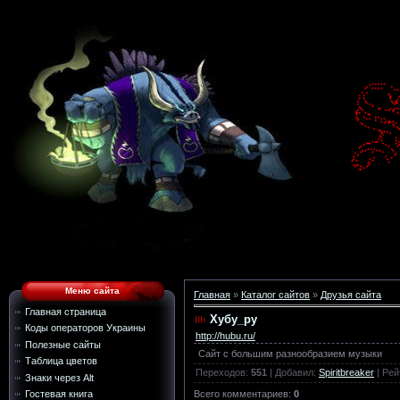
Меню сайта
Главная
»
Каталог сайтов
»
Друзья сайта
Главная страница
Хубу_ру
Коды операторов Украины
http://hubu.ru/
Полезные сайты
Сайт с большим разнообразием музыки
Таблица цветов
Переходов
:
551
|
Добавил
:
Spiritbreaker
|
Рей
Знаки через Alt
Всего комментариев
:
0
Гостевая книга