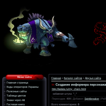
Меню сайта
Главная
»
Каталог сайтов
»
Друзья сайта
Главная страница
Создание информера персонажа
Коды операторов Украины
http://ladata.ru/my_chars.html
Полезные сайты
забавная штука ^_^
Таблица цветов
Переходов
:
409
|
Добавил
:
Spiritbreaker
|
Рей
Знаки через Alt
Всего комментариев
:
0
Гостевая книга