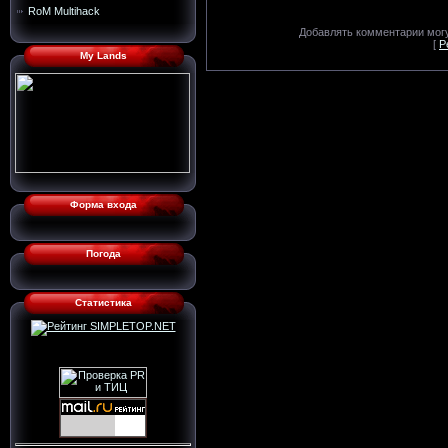
RoM Multihack
Добавлять комментарии могу
[
Р
My Lands
Форма входа
Погода
Статистика